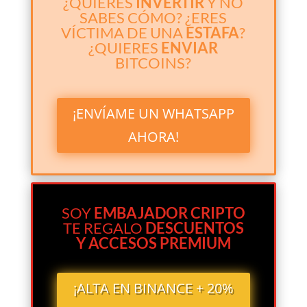
¿QUIERES
INVERTIR
Y NO
SABES CÓMO? ¿ERES
VÍCTIMA DE UNA
ESTAFA
?
¿QUIERES
ENVIAR
BITCOINS?
¡ENVÍAME UN WHATSAPP
AHORA!
SOY
EMBAJADOR CRIPTO
TE REGALO
DESCUENTOS
Y ACCESOS PREMIUM
¡ALTA EN BINANCE + 20%