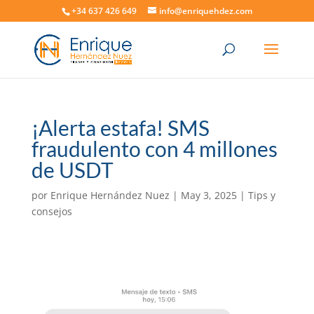
+34 637 426 649
info@enriquehdez.com
¡Alerta estafa! SMS
fraudulento con 4 millones
de USDT
por
Enrique Hernández Nuez
|
May 3, 2025
|
Tips y
consejos