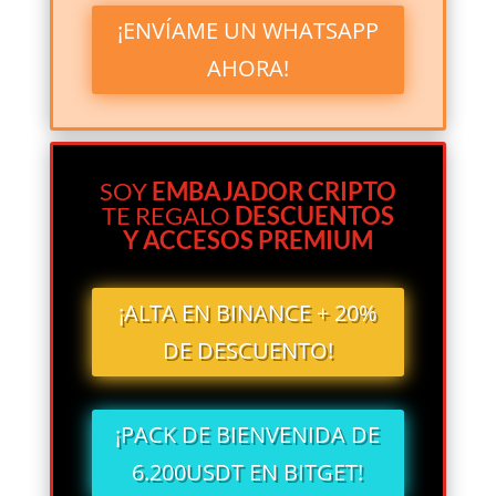
¡ENVÍAME UN WHATSAPP
AHORA!
SOY
EMBAJADOR CRIPTO
TE REGALO
DESCUENTOS
Y ACCESOS PREMIUM
¡ALTA EN BINANCE + 20%
DE DESCUENTO!
¡PACK DE BIENVENIDA DE
6.200USDT EN BITGET!