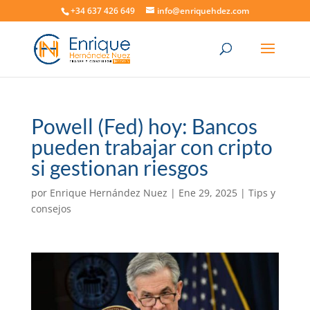
+34 637 426 649
info@enriquehdez.com
Powell (Fed) hoy: Bancos
pueden trabajar con cripto
si gestionan riesgos
por
Enrique Hernández Nuez
|
Ene 29, 2025
|
Tips y
consejos