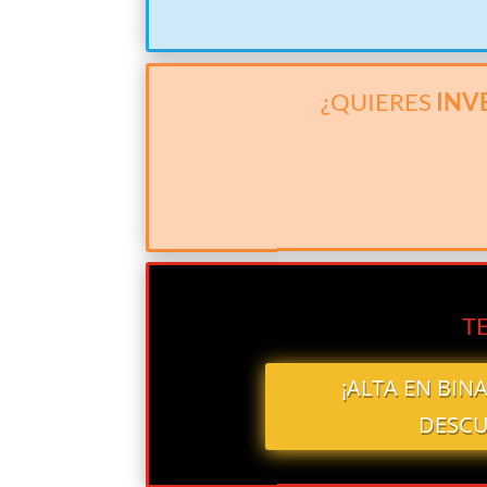
¿QUIERES
INV
T
¡ALTA EN BIN
DESCU