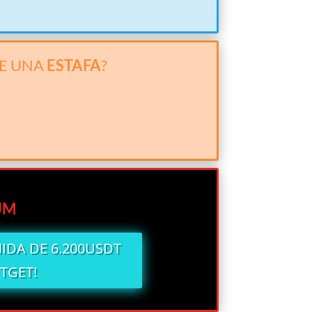
DE UNA
ESTAFA
?
UM
NIDA DE 6.200USDT
ITGET!