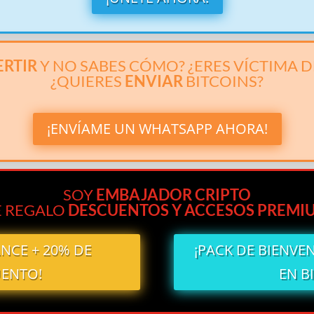
ERTIR
Y NO SABES CÓMO? ¿ERES VÍCTIMA 
¿QUIERES
ENVIAR
BITCOINS?
¡ENVÍAME UN WHATSAPP AHORA!
SOY
EMBAJADOR CRIPTO
E REGALO
DESCUENTOS Y ACCESOS PREMI
ANCE + 20% DE
¡PACK DE BIENVE
ENTO!
EN B