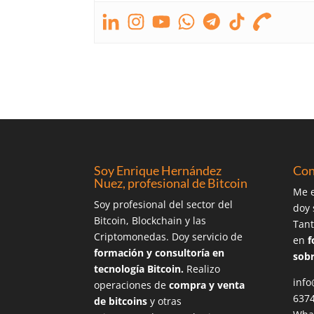
Soy Enrique Hernández
Con
Nuez, profesional de Bitcoin
Me e
Soy profesional del sector del
doy 
Bitcoin, Blockchain y las
Tant
Criptomonedas. Doy servicio de
en
f
formación y consultoría en
sobr
tecnología Bitcoin.
Realizo
info
operaciones de
compra y venta
637
de bitcoins
y otras