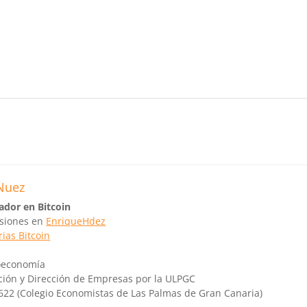
Nuez
ador en Bitcoin
rsiones en
EnriqueHdez
ias Bitcoin
toeconomía
ción y Dirección de Empresas por la ULPGC
622 (Colegio Economistas de Las Palmas de Gran Canaria)