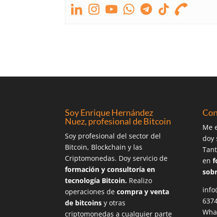
Soy Enrique Hernández
Con
Nuez, profesional de Bitcoin
Me e
Soy profesional del sector del
doy 
Bitcoin, Blockchain y las
Tant
Criptomonedas. Doy servicio de
en
f
formación y consultoría en
sobr
tecnología Bitcoin.
Realizo
info
operaciones de
compra y venta
637
de bitcoins
y otras
Wha
criptomonedas a cualquier parte