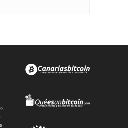
to
m
a