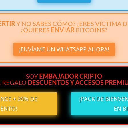
ERTIR
Y NO SABES CÓMO? ¿ERES VÍCTIMA 
¿QUIERES
ENVIAR
BITCOINS?
¡ENVÍAME UN WHATSAPP AHORA!
SOY
EMBAJADOR CRIPTO
E REGALO
DESCUENTOS Y ACCESOS PREMI
ANCE + 20% DE
¡PACK DE BIENVE
ENTO!
EN B