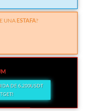
DE UNA
ESTAFA
?
UM
NIDA DE 6.200USDT
ITGET!