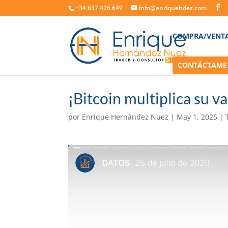
+34 637 426 649
info@enriquehdez.com
COMPRA/VENT
CONTÁCTAME
¡Bitcoin multiplica su v
por
Enrique Hernández Nuez
|
May 1, 2025
|