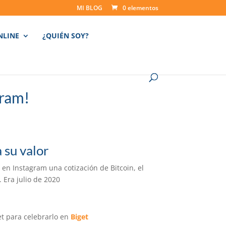
MI BLOG
0 elementos
NLINE
¿QUIÉN SOY?
gram!
 su valor
en Instagram una cotización de Bitcoin, el
. Era julio de 2020
et para celebrarlo en
Biget