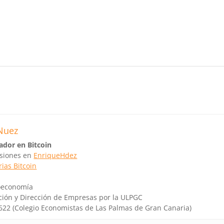
Nuez
ador en Bitcoin
rsiones en
EnriqueHdez
ias Bitcoin
toeconomía
ción y Dirección de Empresas por la ULPGC
622 (Colegio Economistas de Las Palmas de Gran Canaria)