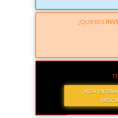
¿QUIERES
INV
T
¡ALTA EN BIN
DESCU