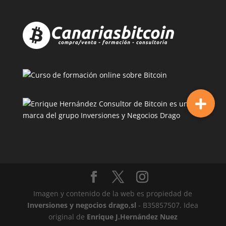
Imagen y contenido de la web es propiedad de
Inversiones y negocios drago,sl
- B35857507. Idea
original de
Enrique J.Hernández Nuez