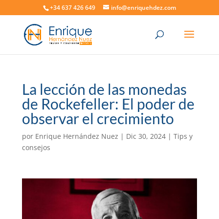
+34 637 426 649
info@enriquehdez.com
La lección de las monedas
de Rockefeller: El poder de
observar el crecimiento
por
Enrique Hernández Nuez
|
Dic 30, 2024
|
Tips y
consejos