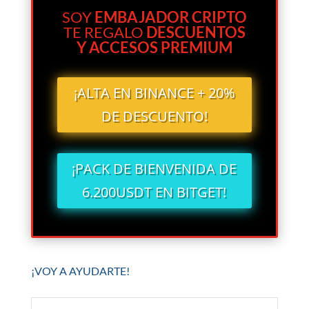
SOY
EMBAJADOR CRIPTO
TE REGALO
DESCUENTOS
Y ACCESOS PREMIUM
¡ALTA EN BINANCE + 20%
DE DESCUENTO!
¡PACK DE BIENVENIDA DE
6.200USDT EN BITGET!
¡VOY A AYUDARTE!