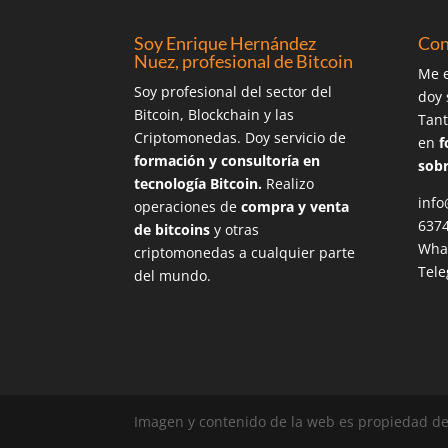
Soy Enrique Hernández
Con
Nuez, profesional de Bitcoin
Me e
Soy profesional del sector del
doy 
Bitcoin, Blockchain y las
Tant
Criptomonedas. Doy servicio de
en
f
formación y consultoría en
sobr
tecnología Bitcoin.
Realizo
info
operaciones de
compra y venta
637
de bitcoins
y otras
Wha
criptomonedas a cualquier parte
Tel
del mundo.
Imagen y contenido de la web es propiedad d