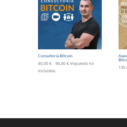
Consultoría Bitcoin
Ases
Bitc
Rango
40,00
€
-
90,00
€
Impuesto no
135
de
incluidos.
precios:
desde
40,00 €
hasta
90,00 €