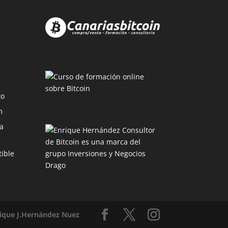
to
m
a
ible
ique J.Hernández Nuez