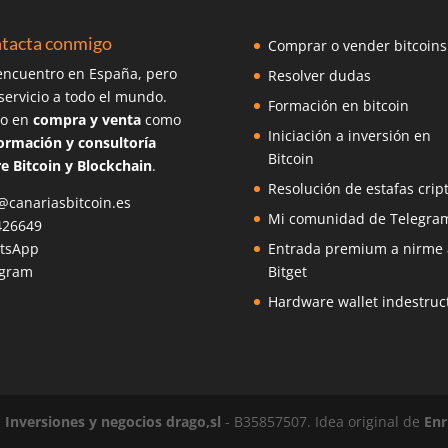
tacta conmigo
Comprar o vender bitcoins
ncuentro en España, pero
Resolver dudas
servicio a todo el mundo.
Formación en bitcoin
o en
compra y venta
como
Iniciación a inversión en
ormación y consultoría
Bitcoin
e Bitcoin y Blockchain
.
Resolución de estafas crip
@canariasbitcoin.es
Mi comunidad de Telegra
426649
tsApp
Entrada premium a nirme 
egram
Bitget
Hardware wallet indestruct
e
Inversiones y negocios drago,sl
- B35857507. Idea original de
Enr