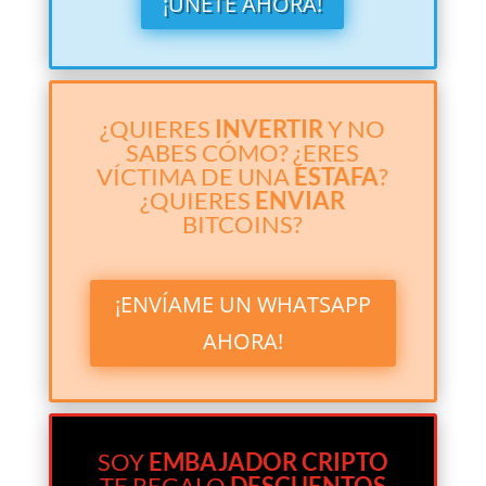
¡ÚNETE AHORA!
¿QUIERES
INVERTIR
Y NO
SABES CÓMO? ¿ERES
VÍCTIMA DE UNA
ESTAFA
?
¿QUIERES
ENVIAR
BITCOINS?
¡ENVÍAME UN WHATSAPP
AHORA!
SOY
EMBAJADOR CRIPTO
TE REGALO
DESCUENTOS