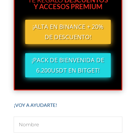
Y ACCESOS PREMIUM
¡ALTA EN BINANCE + 20%
DE DESCUENTO!
¡PACK DE BIENVENIDA DE
6.200USDT EN BITGET!
¡VOY A AYUDARTE!