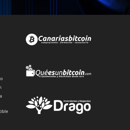
to
m
a
ible