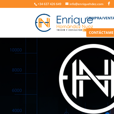
+34 637 426 649
info@enriquehdez.com
COMPRA/VENT
CONTÁCTAME