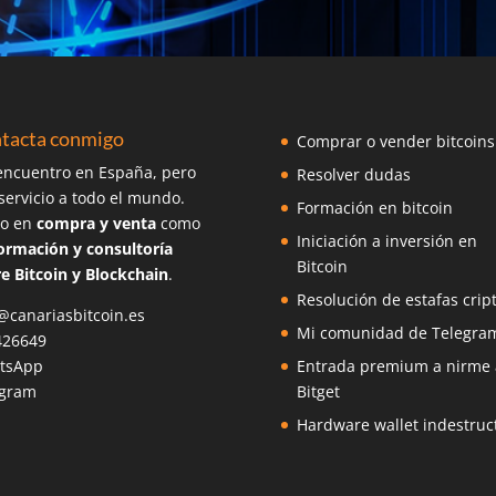
tacta conmigo
Comprar o vender bitcoins
ncuentro en España, pero
Resolver dudas
servicio a todo el mundo.
Formación en bitcoin
o en
compra y venta
como
Iniciación a inversión en
ormación y consultoría
Bitcoin
e Bitcoin y Blockchain
.
Resolución de estafas crip
@canariasbitcoin.es
Mi comunidad de Telegra
426649
tsApp
Entrada premium a nirme 
egram
Bitget
Hardware wallet indestruct