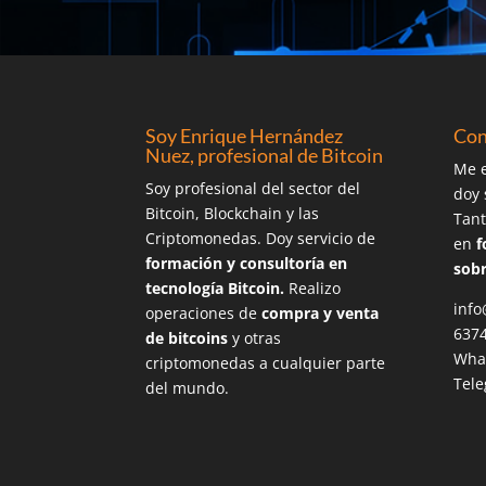
Soy Enrique Hernández
Con
Nuez, profesional de Bitcoin
Me e
Soy profesional del sector del
doy 
Bitcoin, Blockchain y las
Tant
Criptomonedas. Doy servicio de
en
f
formación y consultoría en
sobr
tecnología Bitcoin.
Realizo
info
operaciones de
compra y venta
637
de bitcoins
y otras
Wha
criptomonedas a cualquier parte
Tel
del mundo.