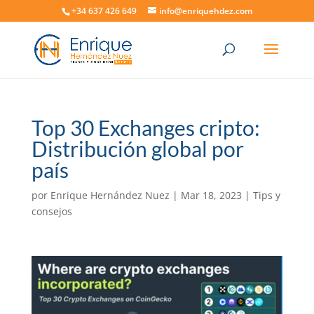
+34 637 426 649
info@enriquehdez.com
Top 30 Exchanges cripto:
Distribución global por
país
por
Enrique Hernández Nuez
|
Mar 18, 2023
|
Tips y
consejos