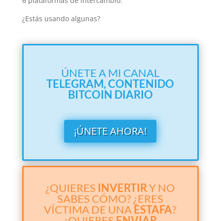
6 plataformas de intercambio.
¿Estás usando algunas?
ÚNETE A MI CANAL
TELEGRAM,
CONTENIDO
BITCOIN DIARIO
¡ÚNETE AHORA!
¿QUIERES
INVERTIR
Y NO
SABES CÓMO? ¿ERES
VÍCTIMA DE UNA
ESTAFA
?
¿QUIERES
ENVIAR